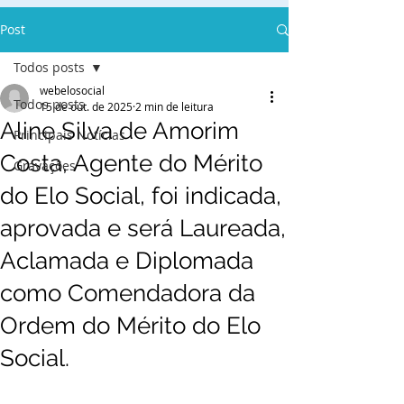
Post
Todos posts
webelosocial
Todos posts
15 de out. de 2025
2 min de leitura
Aline Silva de Amorim
Principais Notícias
Costa, Agente do Mérito
Gravações
do Elo Social, foi indicada,
aprovada e será Laureada,
Aclamada e Diplomada
como Comendadora da
Ordem do Mérito do Elo
Social.