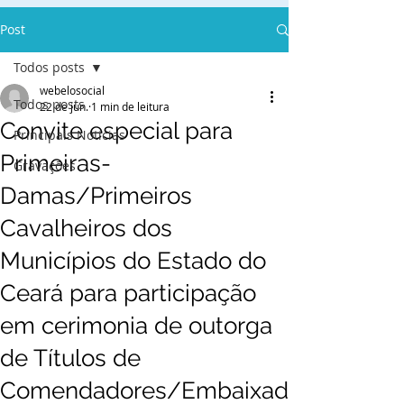
Post
Todos posts
webelosocial
Todos posts
22 de jun.
1 min de leitura
Convite especial para
Principais Notícias
Primeiras-
Gravações
Damas/Primeiros
Cavalheiros dos
Municípios do Estado do
Ceará para participação
em cerimonia de outorga
de Títulos de
Comendadores/Embaixad