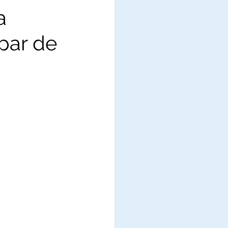
a
ipar de