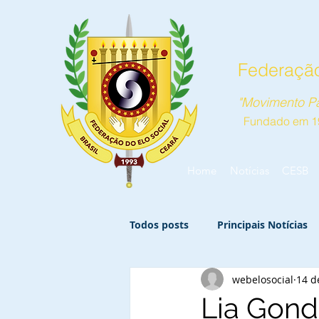
Federação
"Movimento Pa
Fundado em 1
Home
Notícias
CESB
Todos posts
Principais Notícias
webelosocial
14 d
Lia Gondi