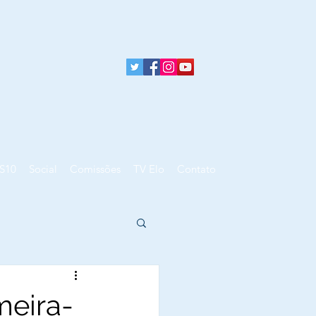
S10
Social
Comissões
TV Elo
Contato
meira-