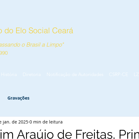
 do Elo Social Ceará
ssando o Brasil a Limpo"
990
História
Diretoria
Notificação de Autoridades
CSRP-CE
LZ
Gravações
e jan. de 2025
0 min de leitura
m Araújo de Freitas, Pri