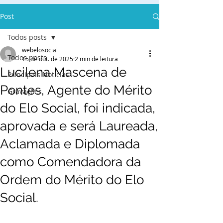
Post
Todos posts
webelosocial
Todos posts
15 de out. de 2025
2 min de leitura
Lucilena Mascena de
Principais Notícias
Pontes, Agente do Mérito
Gravações
do Elo Social, foi indicada,
aprovada e será Laureada,
Aclamada e Diplomada
como Comendadora da
Ordem do Mérito do Elo
Social.