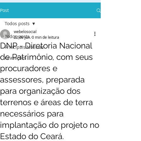
Post
Todos posts
webelosocial
Todos posts
22 de jun.
0 min de leitura
DNP - Diretoria Nacional
Principais Notícias
de Patrimônio, com seus
Gravações
procuradores e
assessores, preparada
para organização dos
terrenos e áreas de terra
necessários para
implantação do projeto no
Estado do Ceará.