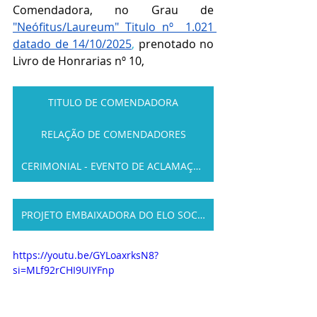
Comendadora, no Grau de 
"Neófitus/Laureum" Titulo nº  1.021 
datado de 14/10/2025
,
 prenotado no 
Livro de Honrarias nº 10,
TITULO DE COMENDADORA
RELAÇÃO DE COMENDADORES
CERIMONIAL - EVENTO DE ACLAMAÇÃO
PROJETO EMBAIXADORA DO ELO SOCIAL
https://youtu.be/GYLoaxrksN8?
si=MLf92rCHI9UIYFnp