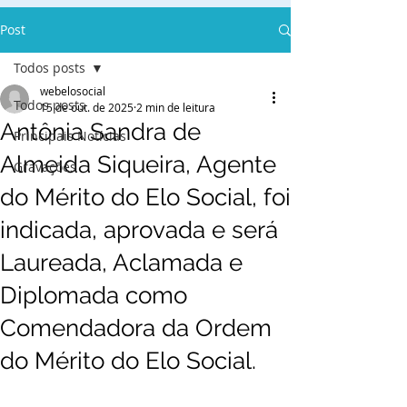
Post
Todos posts
webelosocial
Todos posts
15 de out. de 2025
2 min de leitura
Antônia Sandra de
Principais Notícias
Almeida Siqueira, Agente
Gravações
do Mérito do Elo Social, foi
indicada, aprovada e será
Laureada, Aclamada e
Diplomada como
Comendadora da Ordem
do Mérito do Elo Social.